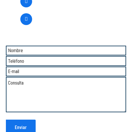
(+51) 933361583
informes@newcontax.com
Comunicate con Nosotros